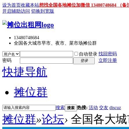
设为首页
收藏本站
想找全国各地摊位加微信 13480748684
开启辅助访问
切换到宽版
13480748684
全国各大城市早市、夜市、菜市场摊位群
找回密码
自动登录
密码
立即注册
登录
快捷导航
摊位群
搜索
热搜:
活动
交友
discuz
搜索
摊位群
»
论坛
›
全国各大城