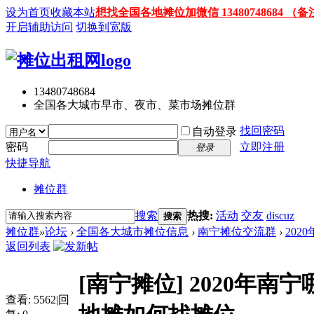
设为首页
收藏本站
想找全国各地摊位加微信 13480748684
开启辅助访问
切换到宽版
13480748684
全国各大城市早市、夜市、菜市场摊位群
找回密码
自动登录
密码
立即注册
登录
快捷导航
摊位群
搜索
热搜:
活动
交友
discuz
搜索
摊位群
»
论坛
›
全国各大城市摊位信息
›
南宁摊位交流群
›
202
返回列表
[南宁摊位]
2020年
查看:
5562
|
回