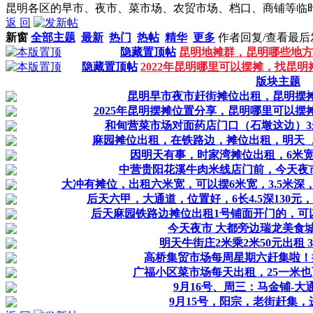
昆明各区的早市、夜市、菜市场、农贸市场、档口、商铺等临
返 回
新窗
全部主题
最新
热门
热帖
精华
更多
作者
回复/查看
最后
隐藏置顶帖
昆明地摊群，昆明哪些地方
隐藏置顶帖
2022年昆明哪里可以摆摊，找昆
版块主题
昆明早市夜市赶街摊位出租，昆明摆
2025年昆明摆摊位置分享，昆明哪里可以
和甸营菜市场对面药店门口（石墩这边）3米
麻园摊位出租，在铁路边，摊位出租，明天 
因明天有事，时家湾摊位出租，6米宽
中营贵阳花溪牛肉米线店门前，今天夜市
大冲有摊位，出租六米宽，可以摆6米宽，3.5米深
后天六甲，大通道，位置好，6长4.5深130
后天麻园铁路边摊位出租1号铺面开门的，可
今天夜市 大都旁边瑞龙美食城
明天牛街庄2米乘2米50元出租 
高桥集贸市场每周星期六赶集啦！
广福小区菜市场每天出租，25一米
9月16号、周三：马金铺-
9月15号，阳宗，老街赶集