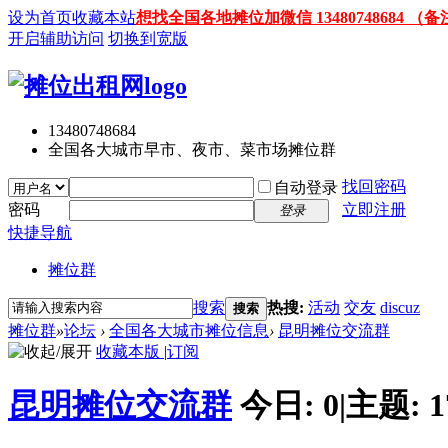
设为首页
收藏本站
想找全国各地摊位加微信 13480748684
开启辅助访问
切换到宽版
13480748684
全国各大城市早市、夜市、菜市场摊位群
找回密码
自动登录
密码
立即注册
登录
快捷导航
摊位群
搜索
热搜:
活动
交友
discuz
搜索
摊位群
»
论坛
›
全国各大城市摊位信息
›
昆明摊位交流群
收藏本版
|
订阅
昆明摊位交流群
今日:
0
|
主题:
1