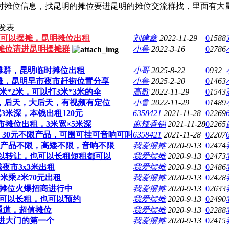
时摊位信息，找昆明的摊位要进昆明的摊位交流群找，里面有大
发表
可以摆摊，昆明摊位出租
刘建鑫
2022-11-29
0
1588
明摊位请进昆明摆摊群
小鲁
2022-3-16
0
2786
摊群，昆明临时摊位出租
小哥
2025-8-22
0
932
摆摊，昆明早市夜市赶街位置分享
小鲁
2025-2-20
0
1463
*2米，可以打3米*3米的伞
高歌
2022-11-29
0
1543
，后天，大后天，有视频有定位
小鲁
2022-11-29
0
1489
3米深，本钱出租120元
6358421
2021-11-28
0
2269
摊位出租，3米宽×5米深
麻辣香锅
2021-11-28
0
2265
，30元不限产品，可围可挂可音响可叫
6358421
2021-11-28
0
2207
元，产品不限，高矮不限，音响不限
我爱摆摊
2020-9-13
0
2474
以转让，也可以长租短租都可以
我爱摆摊
2020-9-13
0
2473
夜市3x3米出租
我爱摆摊
2020-9-13
0
2486
3米乘2米70元出租
我爱摆摊
2020-9-13
0
2428
摊位火爆招商进行中
我爱摆摊
2020-9-13
0
2633
也可以长租，也可以预约
我爱摆摊
2020-9-13
0
2490
大通道，超值摊位
我爱摆摊
2020-9-13
0
2288
，进大门的第一个
我爱摆摊
2020-9-13
0
2415