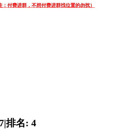
 （备注：付费进群，不想付费进群找位置的勿扰）
7
|
排名:
4