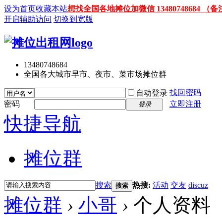
设为首页
收藏本站
想找全国各地摊位加微信 13480748684
开启辅助访问
切换到宽版
13480748684
全国各大城市早市、夜市、菜市场摊位群
找回密码
自动登录
密码
立即注册
登录
快捷导航
摊位群
搜索
热搜:
活动
交友
discuz
搜索
摊位群
›
小哥
›
个人资料