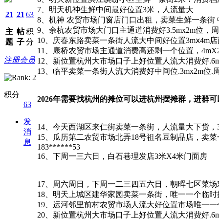
7、明天机神生鲜中间最好位置3米，人流量大
21
21
63
8、机神 农贸市场门窗店门口出租，卖菜生鲜一条街 中
9、余杭农贸市场大门口主通道消费好3.5mx2m位，周六日 
主
帖
积
10、庆春东路卖菜一条街人流大中间好位置3mⅹ4m店
题
子
分
11、康桥农贸市场主通道消费高还剩一个位置，4mX
注册会员
12、新位置杭州大市场口子上好位置人流大消费好.6mX2.5m
13、临平卖菜一条街人流大消费好中间位.3mx2m位.
积分
2026年需要找杭州的摊位可以进杭州摆摊群，进群可
63
发
14、今天西湖区来仁街卖菜一条街，人流量大下货，3.3米&
消
15、瓜历第二农贸市场北弄18号祖名豆制品店，卖
息
183******53
16、下周一三六日，白石巷理发店3米X4米门面房
17、周六周日，下周一二三四五六日，朝晖七区菜场
18、明天上城区建华家园卖菜一条街，唯一一个临时摊位，1
19、运河邻里前村农贸市场人流大好位置市场唯一一个位置主通
20、新位置杭州大市场口子上好位置人流大消费好.6mX2.5m