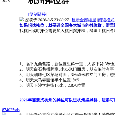
杭州摊位群
复:
0
[复制链接]
发表于 2026-3-5 23:00:27
|
显示全部楼层
|
阅读模式
如果想找摊位，就要进全国各大城市的摊位群，群里面有
找杭州临时摊位需要加入杭州摆摊群，群里面杭州各
1、临平九曲营路，新位置生鲜一道，人多下货.3米五宽9
2、明天白石巷棋牌室3米x5米门面房，朋友临时有事
3、明天朝晖七区菜场对面，3米x5米独立门面房，
4、明天大马弄面馆半个位置1米5
5、明天下沙学林街1.6米，2.8米位置
2026年需要找杭州的摊位可以进杭州摆摊群，进群可
874025sds
6、明天新位置滨江缤纷小区生鲜一条街2米！消费档