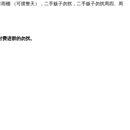
11 米，有雨棚 （可摆整天），二手贩子勿扰，二手贩子勿扰周四、周
想付费进群的勿扰。