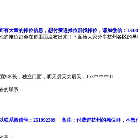
大量的摊位信息，想付费进摊位群找摊位，请加微信：134807
地的摊位都会在群里面发布出来！下面给大家分享杭州各区的早
米长，独立门面，明天后天大后天，153******91
想去的联系
以联系微信号：251992389 备注：付费进杭州的摊位群，不
次高！