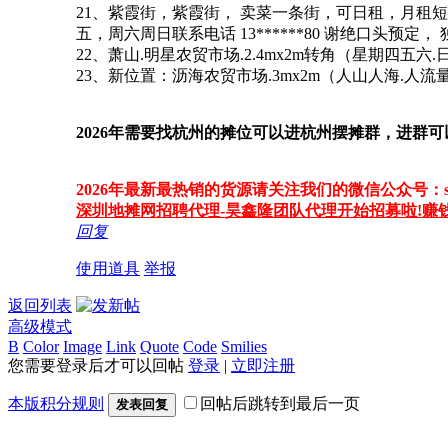
21、紫霞街，紫霞街， 卖菜一条街，可日租，月租短租，长
五，周六周日联系电话 13******80 谢绝口头预定，
22、萧山.明星农贸市场.2.4mx2m转角（星期四五六.
23、新位置：沥海农贸市场.3mx2m（人山人海.人
2026年需要找杭州的摊位可以进杭州摆摊群，进群可
2026年最新最热销的货源请关注我们的微信公众号：szbd
深圳地摊网招聘代理-昊鑫隆团队代理开始招募啦!赚
回复
使用道具
举报
返回列表
高级模式
B
Color
Image
Link
Quote
Code
Smilies
您需要登录后才可以回帖
登录
|
立即注册
本版积分规则
回帖后跳转到最后一页
发表回复