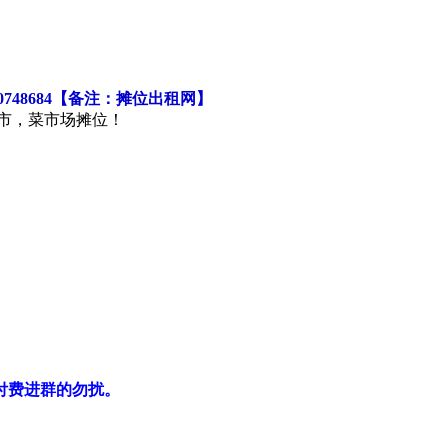
48684【备注：摊位出租网】
市，菜市场摊位！
想付费进群的勿扰。