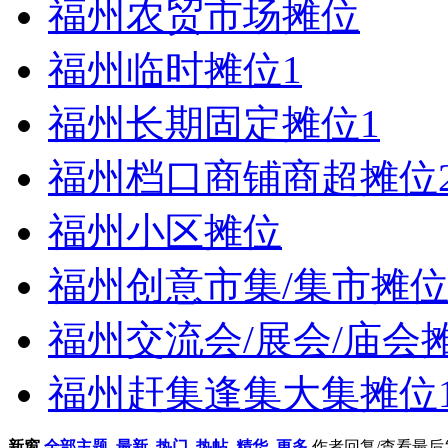
福州农贸市场摊位
福州临时摊位
1
福州长期固定摊位
1
福州档口商铺商超摊位
福州小区摊位
福州创意市集/集市摊
福州交流会/展会/庙会
福州赶集逢集大集摊位
新窗
全部主题
最新
热门
热帖
精华
更多
作者
回复/查看
最后