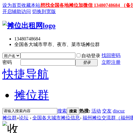
设为首页
收藏本站
想找全国各地摊位加微信 13480748684
开启辅助访问
切换到宽版
13480748684
全国各大城市早市、夜市、菜市场摊位群
找回密码
自动登录
密码
立即注册
登录
快捷导航
摊位群
搜索
热搜:
活动
交友
discuz
搜索
摊位群
»
论坛
›
全国各大城市摊位信息
›
福州摊位交流群（福州