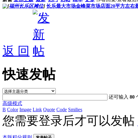
[
福州长乐区摊位
]
长乐最大市场金峰菜市场店面20平方左右最
返 回
快速发帖
还可输入
80
高级模式
B
Color
Image
Link
Quote
Code
Smilies
您需要登录后才可以发帖
本版积分规则
发表帖子