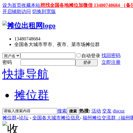
设为首页
收藏本站
想找全国各地摊位加微信 13480748684
开启辅助访问
切换到宽版
13480748684
全国各大城市早市、夜市、菜市场摊位群
找回密码
自动登录
密码
立即注册
登录
快捷导航
摊位群
搜索
热搜:
活动
交友
discuz
搜索
摊位群
»
论坛
›
全国各大城市摊位信息
›
福州摊位交流群（福州