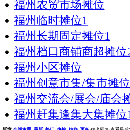
福州农贸市场摊位
福州临时摊位
1
福州长期固定摊位
1
福州档口商铺商超摊位
福州小区摊位
福州创意市集/集市摊
福州交流会/展会/庙会
福州赶集逢集大集摊位
新窗
全部主题
最新
热门
热帖
精华
更多
作者
回复/查看
最后