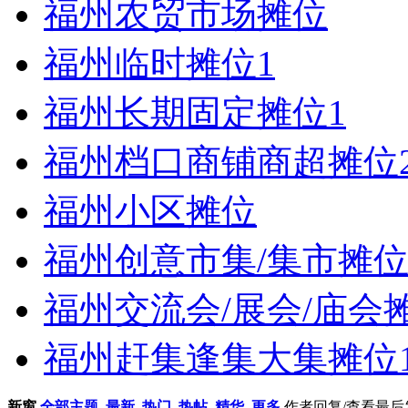
福州农贸市场摊位
福州临时摊位
1
福州长期固定摊位
1
福州档口商铺商超摊位
福州小区摊位
福州创意市集/集市摊
福州交流会/展会/庙会
福州赶集逢集大集摊位
新窗
全部主题
最新
热门
热帖
精华
更多
作者
回复/查看
最后