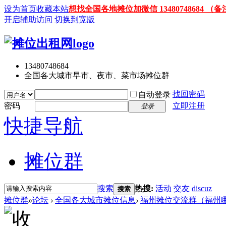
设为首页
收藏本站
想找全国各地摊位加微信 13480748684
开启辅助访问
切换到宽版
13480748684
全国各大城市早市、夜市、菜市场摊位群
找回密码
自动登录
密码
立即注册
登录
快捷导航
摊位群
搜索
热搜:
活动
交友
discuz
搜索
摊位群
»
论坛
›
全国各大城市摊位信息
›
福州摊位交流群（福州