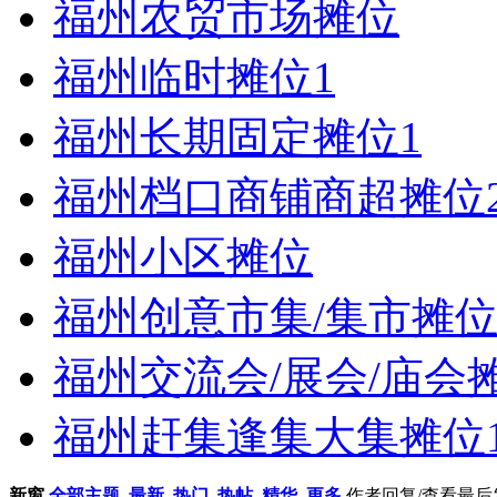
福州农贸市场摊位
福州临时摊位
1
福州长期固定摊位
1
福州档口商铺商超摊位
福州小区摊位
福州创意市集/集市摊
福州交流会/展会/庙会
福州赶集逢集大集摊位
新窗
全部主题
最新
热门
热帖
精华
更多
作者
回复/查看
最后