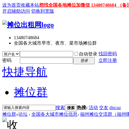
设为首页
收藏本站
想找全国各地摊位加微信 13480748684
开启辅助访问
切换到宽版
13480748684
全国各大城市早市、夜市、菜市场摊位群
找回密码
自动登录
密码
立即注册
登录
快捷导航
摊位群
搜索
热搜:
活动
交友
discuz
搜索
摊位群
»
论坛
›
全国各大城市摊位信息
›
福州摊位交流群（福州