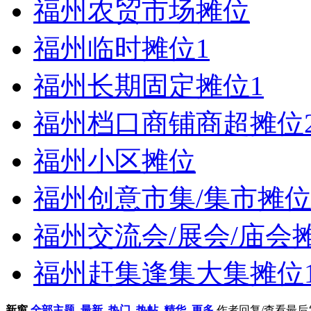
福州农贸市场摊位
福州临时摊位
1
福州长期固定摊位
1
福州档口商铺商超摊位
福州小区摊位
福州创意市集/集市摊
福州交流会/展会/庙会
福州赶集逢集大集摊位
新窗
全部主题
最新
热门
热帖
精华
更多
作者
回复/查看
最后