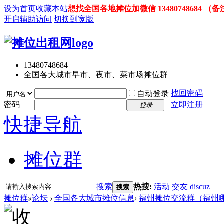
设为首页
收藏本站
想找全国各地摊位加微信 13480748684
开启辅助访问
切换到宽版
13480748684
全国各大城市早市、夜市、菜市场摊位群
找回密码
自动登录
密码
立即注册
登录
快捷导航
摊位群
搜索
热搜:
活动
交友
discuz
搜索
摊位群
»
论坛
›
全国各大城市摊位信息
›
福州摊位交流群（福州